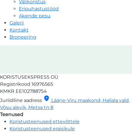
Välikoristus
Eripuhastustööd
Akende pesu
Galerii
Kontakt
Broneering
Broneering
|
KORISTUSEKSPRESS
KORISTUSEKSPRESS OÜ
OÜ
Registrikood
16976565
KMKR
EE102788754
location_on
Juriidiline aadress
Lääne-Viru maakond, Haljala vald,
Võsu alevik, Metsa tn 8
Teenused
Koristusteenused ettevõttele
Koristusteenused eraisikule