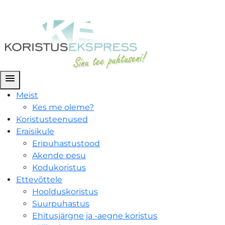
menu
Meist
Kes me oleme?
Koristusteenused
Eraisikule
Eripuhastustood
Akende pesu
Kodukoristus
Ettevõttele
Hoolduskoristus
Suurpuhastus
Ehitusjärgne ja -aegne koristus