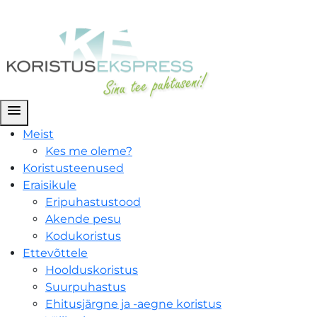
menu
Meist
Kes me oleme?
Koristusteenused
Eraisikule
Eripuhastustood
Akende pesu
Kodukoristus
Ettevõttele
Hoolduskoristus
Suurpuhastus
Ehitusjärgne ja -aegne koristus