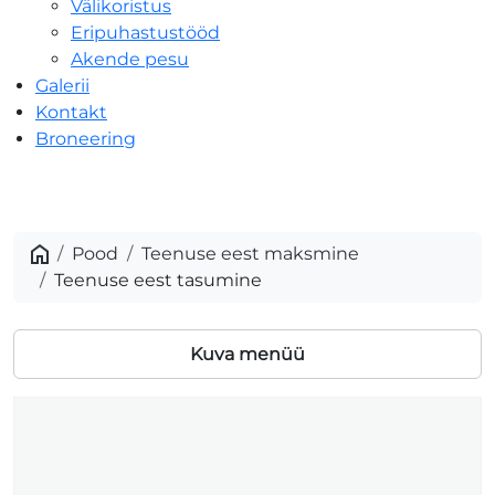
Välikoristus
Eripuhastustööd
Akende pesu
Galerii
Kontakt
Broneering
Teenuse
eest
tasumine
Pood
Teenuse eest maksmine
Teenuse eest tasumine
Kuva menüü