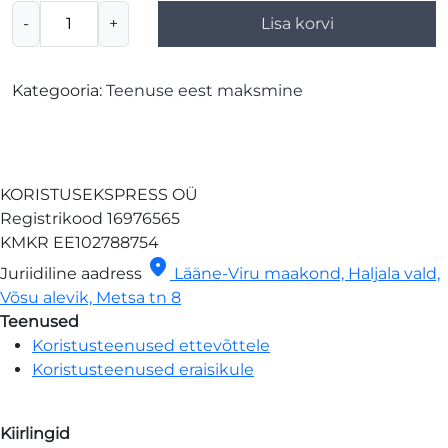
Teenuse
-
+
Lisa korvi
eest
tasumine
kogus
Kategooria:
Teenuse eest maksmine
KORISTUSEKSPRESS OÜ
Registrikood
16976565
KMKR
EE102788754
location_on
Juriidiline aadress
Lääne-Viru maakond, Haljala vald,
Võsu alevik, Metsa tn 8
Teenused
Koristusteenused ettevõttele
Koristusteenused eraisikule
Kiirlingid