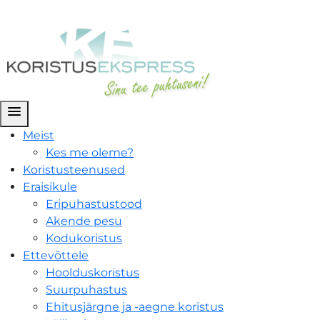
menu
Meist
Kes me oleme?
Koristusteenused
Eraisikule
Eripuhastustood
Akende pesu
Kodukoristus
Ettevõttele
Hoolduskoristus
Suurpuhastus
Ehitusjärgne ja -aegne koristus