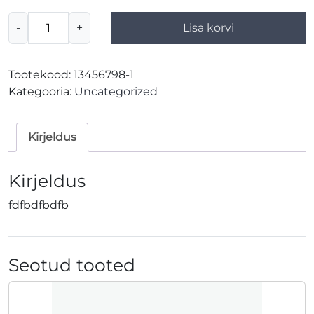
esimene
-
+
Lisa korvi
(Copy)
kogus
Tootekood:
13456798-1
Kategooria:
Uncategorized
Kirjeldus
Kirjeldus
fdfbdfbdfb
Seotud tooted