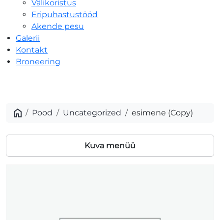
Välikoristus
Eripuhastustööd
Akende pesu
Galerii
Kontakt
Broneering
esimene
(Copy)
Pood
Uncategorized
esimene (Copy)
Kuva menüü