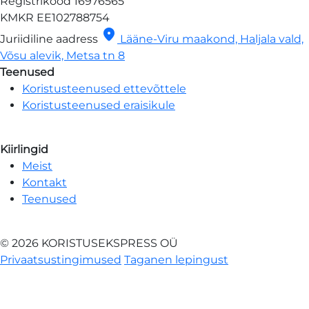
Registrikood
16976565
KMKR
EE102788754
location_on
Juriidiline aadress
Lääne-Viru maakond, Haljala vald,
Võsu alevik, Metsa tn 8
Teenused
Koristusteenused ettevõttele
Koristusteenused eraisikule
Kiirlingid
Meist
Kontakt
Teenused
© 2026 KORISTUSEKSPRESS OÜ
Privaatsustingimused
Taganen lepingust